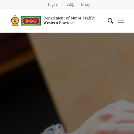
English
தமிழ்
සිංහල