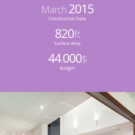
2015
March
Construction Date
820
ft
Surface Area
44
000
.
$
Budget