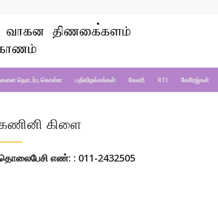
்களை தொடர்பு கொள்ள
பதிவிறக்கங்கள்
கேலரி
RTI
கேரேஜ்கள்
கணினி கிளை
தொலைபேசி எண்: : 011-2432505