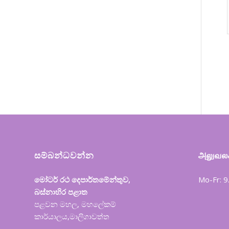
සම්බන්ධවන්න
அலுவலக
මෝටර් රථ දෙපාර්තමේන්තුව,
Mo-Fr: 
බස්නාහිර පළාත
පළවන මහල, මහලේකම්
කාර්යාලය,මාලිගාවත්ත